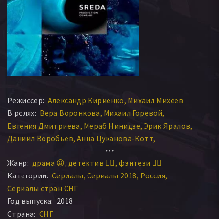
Режиссер:
Александр Кириенко
Михаил Михеев
В ролях:
Вера Воронкова
Михаил Горевой
Евгения Дмитриева
Мераб Нинидзе
Эрик Яралов
Даниил Воробьев
Анна Цуканова-Котт
Мария Шумакова
Михаил Дорожкин
Жанр:
драма 😫
детектив 🕵️‍♂️
фэнтези 🧝‍♂️
Марта Тимофеева
Константин Воробьёв
Категории:
Сериалы
Сериалы 2018
Россия
Микаэль Джанибекян
Пётр Фёдоров
Дарья Мороз
Сериалы стран СНГ
Евгений Антропов
Анна Геллер
Сабина Ахмедова
Год выпуска:
2018
Иева Андреевайте
Дмитрий Калистратов
Страна:
СНГ
Ирина Денисова
Северия Янушаускайте