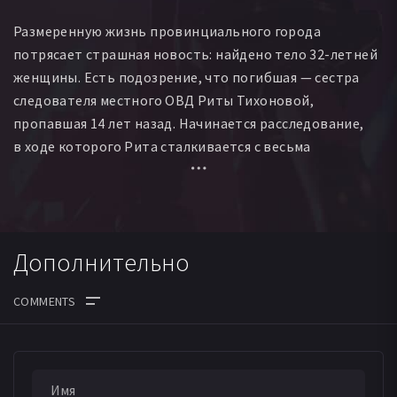
Владимир Паршенков
Дмитрий Чеботарёв
Размеренную жизнь провинциального города
Александр Мазаев
Евгений Клейменов
потрясает страшная новость: найдено тело 32-летней
Владислав Ушаков
женщины. Есть подозрение, что погибшая — сестра
следователя местного ОВД Риты Тихоновой,
пропавшая 14 лет назад. Начинается расследование,
в ходе которого Рита сталкивается с весьма
странными обстоятельствами и понимает, что её
окружение хранит страшные тайны, а родные
и друзья — не те, за кого себя выдают.
Дополнительно
ДАТА ВЫХОДА СЕРИЙ