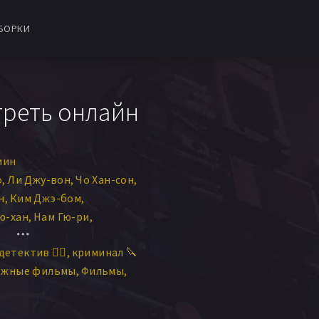
БОРКИ
треть онлайн
мин
о
Ли Джу-вон
Чо Хан-сон
н
Ким Джэ-бом
ю-хан
Нам Гю-ри
н-бэ
Чхве Дэ-сон
детектив 🕵️‍♂️
криминал 🔪
ежные фильмы
Фильмы