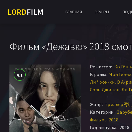
LORD
FILM
ГЛАВНАЯ
ЖАНРЫ
ПОД
Фильм «Дежавю» 2018 смо
Режиссер:
Ко Гён-
В ролях:
Чон Гён-х
4.1
Ли Чхон-хи
О А-ри
Соль Джи-юн
Ли Г
Чо Док-хён
Тон Хё
Жанр:
триллер 🤯
Ким Гван-хён
Категории:
Заруб
Фильмы 2018
Год выпуска:
2018