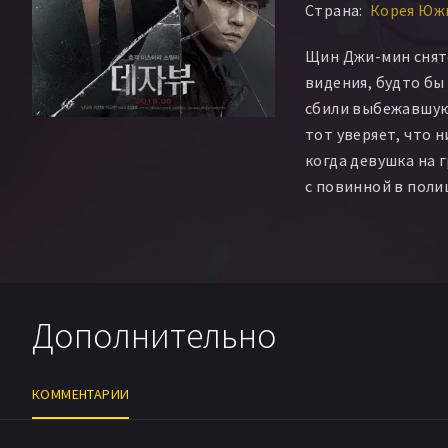
Страна:
Корея Южн
Щин Джи-мин снят
видения, будто бы
сбили выбежавшую
тот уверяет, что н
когда девушка на 
с повинной в поли
детективам труп с
Джи-мин проходу 
бандит Чу До-щик,
крупную сумму, и, 
выписанных психи
Дополнительно
девушки становятс
реалистичными.
КОММЕНТАРИИ