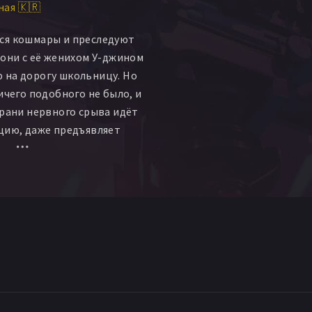
ая 🇰🇷
ся кошмары и преследуют
 они с её женихом У-джином
 на дорогу школьницу. Но
ичего подобного не было, и
грани нервного срыва идёт
цию, даже предъявляет
битого оленя. На работе
не даёт бывший приятель-
 которому она должна
несмотря на приём
атром таблеток, видения
я всё более