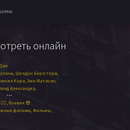
БОРКИ
мотреть онлайн
 Дин
аслани
Шелдон Бергсторм
Тинсел Кори
Эми Матисио
ланд Александер
о Фафард
‍♀️
боевик 😎
Лаура Абрамсен
Фэй Рен
ежные фильмы
Фильмы
ш Стрейт
Терра Тауэрс
сон Труонг
William Dull
eth Sibbald
Patsy Tuba