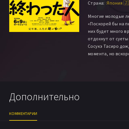
Страна:
Япония 🇯
Многие молодые л
«Поскорей бы на п
них будет много в
отдохнут от суеты 
Сосукэ Тасиро дож
момента, но вскор
растерял самого с
занять свободное в
работы он переста
человеком. Да еще
видит в супруге о
Дополнительно
КОММЕНТАРИИ