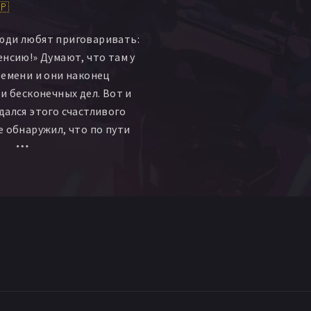
🇵
юди любят приговаривать:
енсию!» Думают, что там у
ремени и они наконец
и бесконечных дел. Вот и
дался этого счастливого
е обнаружил, что по пути
ебя, и ему совершенно нечем
ремя. А главное — без
л чувствовать себя
 и жена не поддерживает,
тработанный материал.