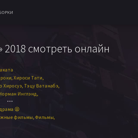
БОРКИ
 2018 смотреть онлайн
аката
уроки
Хироси Тати
о Хиросуэ
Тэцу Ватанабэ
Норман Инглэнд
моко Хаякава
Асами Усуда
драма 😫
нэко Ивасаки
Бенгал
ежные фильмы
Фильмы