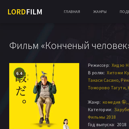
LORD
FILM
ГЛАВНАЯ
ЖАНРЫ
ПОД
Фильм «Конченый человек»
Режиссер:
Хидэо Н
В ролях:
Хитоми К
6.4
Такаси Сасано
Рёк
Томорово Тагути
Ацуко Такахата
То
Жанр:
комедия 🤪
Ёити Нукумидзу
Ка
Категории:
Заруб
Цубаса Имаи
Фильмы 2018
Год выпуска:
2018