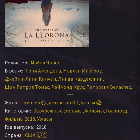
Режиссер:
Майкл Чавес
В ролях:
Тони Амендола
Мадлен МакГроу
Джейни-Линн Кинчен
Линда Карделлини
Шон Патрик Томас
Рэймонд Крус
Патрисия Веласкес
Джон Маршалл Джонс
Ирен Кэн
Эндрю Т. Ли
Жанр:
триллер 🤯
детектив 🕵️‍♂️
ужасы 😱
Марисоль Рамирез
Роман Кристу
Оливер Александр
Категории:
Зарубежные фильмы
Фильмы
Голливуд
Фильмы 2018
Ужасы
Год выпуска:
2018
Страна:
США 🇺🇸