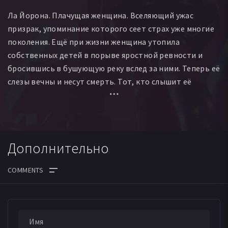
Ла Йорона. Плачущая женщина. Вселяющий ужас
призрак, упоминание которого сеет страх уже многие
поколения. Ещё при жизни женщина утопила
собственных детей в порыве яростной ревности и
бросившись в бушующую реку вслед за ними. Теперь её
слезы вечны и несут смерть. Тот, кто слышит её
предсмертный крик в ночи, обречен. Ла Йорона
крадется в тени и охотится на детей, отчаянно
пытаясь восполнить утрату собственных.
Дополнительно