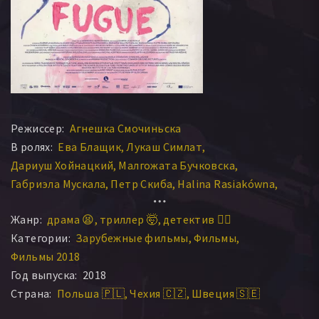
Режиссер:
Агнешка Смочиньска
В ролях:
Ева Блащик
Лукаш Симлат
Дариуш Хойнацкий
Малгожата Бучковска
Габриэла Мускала
Петр Скиба
Halina Rasiakówna
Збигнев Валерысь
Иво Райски
Клара Бьелавка
Жанр:
драма 😫
триллер 🤯
детектив 🕵️‍♂️
Paulina Walendziak
Zuzanna Wronska
Lucja Burzynska
Категории:
Зарубежные фильмы
Фильмы
Bartlomiej Szewczykowski
Klara Broda
Фильмы 2018
Rafal Kwietniewski
Daniel Namiotko
Год выпуска:
2018
Страна:
Польша 🇵🇱
Чехия 🇨🇿
Швеция 🇸🇪