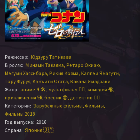
Режиссер:
Юдзуру Татикава
В ролях:
Минами Такаяма
Рётаро Окиаю
Мэгуми Хаясибара
Рикия Кояма
Каппэи Ямагути
Тору Фуруя
Кэнъити Огата
Вакана Ямадзаки
Жанр:
аниме 👩‍🎤
мультфильм 🧚‍♀️
комедия 🤪
приключения 🎒
боевик 😎
детектив 🕵️‍♂️
Категории:
Зарубежные фильмы
Фильмы
Фильмы 2018
Год выпуска:
2018
Страна:
Япония 🇯🇵