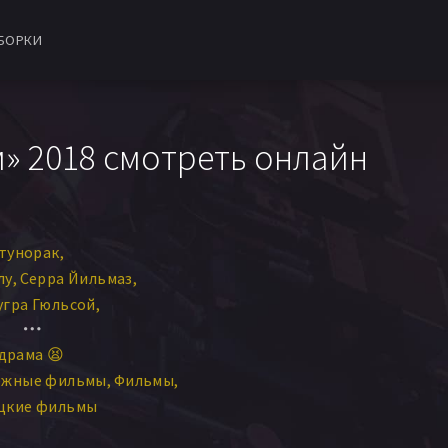
БОРКИ
» 2018 смотреть онлайн
тунорак
лу
Серра Йильмаз
угра Гюльсой
Sebnem Bozoklu
драма 😫
юкрю Озйылдыз
ежные фильмы
Фильмы
цкие фильмы