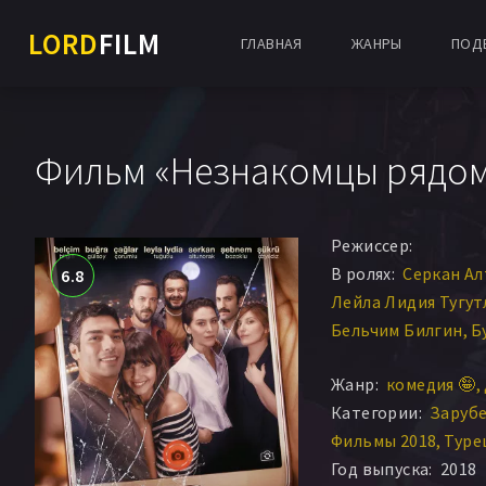
LORD
FILM
ГЛАВНАЯ
ЖАНРЫ
ПОД
Фильм «Незнакомцы рядом
Режиссер:
В ролях:
Серкан Ал
6.8
Лейла Лидия Тугут
Бельчим Билгин
Б
Шюкрю Озйилдыз
Жанр:
комедия 🤪
Чаглар Чорумлу
Ш
Категории:
Заруб
Фильмы 2018
Туре
Год выпуска:
2018