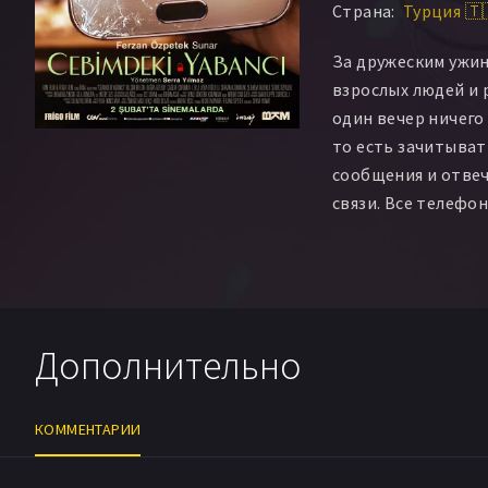
Страна:
Турция 🇹
За дружеским ужи
взрослых людей и 
один вечер ничего 
то есть зачитыват
сообщения и отвеч
связи. Все телефо
а вскоре и скелет
шкафов.
Дополнительно
КОММЕНТАРИИ