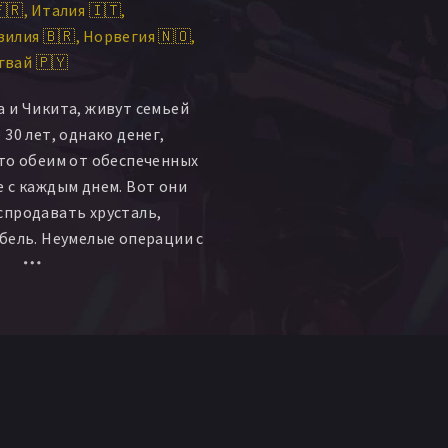
🇷
Италия 🇮🇹
hili Yegros
Lucy Yegros
зилия 🇧🇷
Норвегия 🇳🇴
алдивар
гвай 🇵🇾
 и Чикита, живут семьей
30 лет, однако денег,
то обеим от обеспеченных
 с каждым днем. Вот они
спродавать хрусталь,
бель. Неумелые операции с
 приводят к тому, что
 на пару месяцев за
шей к комфорту и заботе
аняться частным извозом,
илым соседкам как раз
щина.