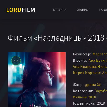
LORD
FILM
ГЛАВНАЯ
ЖАНРЫ
ПОД
Фильм «Наследницы» 2018
Режиссер:
Марсел
В ролях:
Ана Брун
6.3
Ана Иванова
Ниль
Мария Мартинс
Ал
Реджина Дуарте
M
Жанр:
драма 😫
Beto Barsotti
Ross
Категории:
Заруб
Клотильда Кебрал
Фильмы 2018
Raul Chamorro
Нор
Год выпуска:
2018
Patty Gadea
Ines G