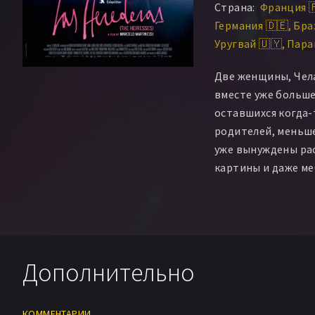
Страна:
Франция 
Javier Villamayor
C
Германия 🇩🇪
Бра
Yvera
Антонелла З
Уругвай 🇺🇾
Пара
Две женщины, Чела
вместе уже больше 
оставшихся когда-
родителей, меньше
уже вынуждены ра
картины и даже ме
кредитами и вовсе
Чикиту отправляют
решетку, и привык
Челе приходится з
благо богатым пож
Дополнительно
нужен шофер-жен
КОММЕНТАРИИ