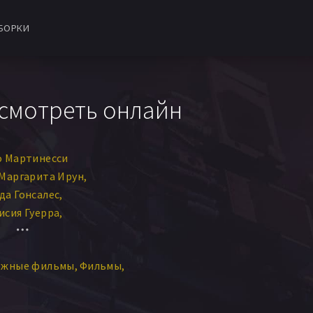
БОРКИ
 смотреть онлайн
о Мартинесси
Маргарита Ирун
да Гонсалес
исия Гуерра
echa Armele
Ana Banks
ana Bellassai
ежные фильмы
Фильмы
Natalia Calcena
ма Кодас
Lucky FarVill
uerrico
Marissa Monutti