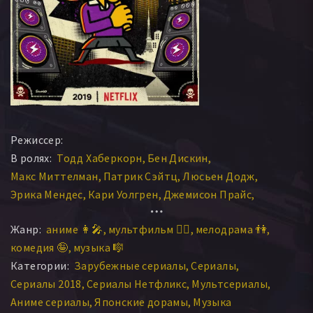
Режиссер:
В ролях:
Тодд Хаберкорн
Бен Дискин
Макс Миттелман
Патрик Сэйтц
Люсьен Додж
Эрика Мендес
Кари Уолгрен
Джемисон Прайс
Тара Платт
Роджер Крэйг Смит
Гилберт Боус
Жанр:
аниме 👩‍🎤
мультфильм 🧚‍♀️
мелодрама 👫
Мисти Ли
Каорип
Комэгуми Коивасаки
Маки Цурута
комедия 🤪
музыка 🎼
Сота Араи
Рина Иноэ
Синго Като
Юки Такахаси
Категории:
Зарубежные сериалы
Сериалы
Рарэко
Аллегра Кларк
Джеймисон Боаз
Кэтлин Голт
Сериалы 2018
Сериалы Нетфликс
Мультсериалы
Josh Petersdorf
Дебра Кардона
Аниме сериалы
Японские дорамы
Музыка