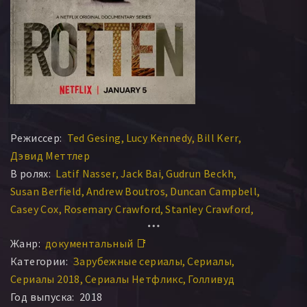
Режиссер:
Ted Gesing
Lucy Kennedy
Bill Kerr
Дэвид Меттлер
В ролях:
Latif Nasser
Jack Bai
Gudrun Beckh
Susan Berfield
Andrew Boutros
Duncan Campbell
Casey Cox
Rosemary Crawford
Stanley Crawford
Lloyd Cunniff
Kristen Davenport
Jiayi Du
Jay Freeman
Жанр:
документальный 📑
Norberto Garcia
Thomas Gerkmann
Ручи Гупта
Категории:
Зарубежные сериалы
Сериалы
Paul Horsman
Benli Hu
Ted Hume
Avrum Katz
Сериалы 2018
Сериалы Нетфликс
Голливуд
Sam Mason
Руслан Меджитов
Jane Missler
Год выпуска:
2018
Andrew Palmer
Doug Schmitz
Tony Schmitz