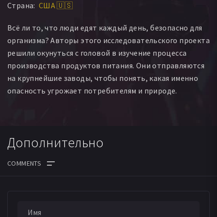
Страна:
США 🇺🇸
Marianne Scott
Ruby Scott
Valeri Severson
Минг Тсаи
Clint Walker
Jonathan Walker
Sara Walker
Всё ли то, что люди едят каждый день, безопасно для
Ruopeng Wang
Richard Wright
Mingju Xu
Duanzhu Yang
организма? Авторы этого исследовательского проекта
решили окунуться с головой в изучение процесса
производства продуктов питания. Они отправляются
на крупнейшие заводы, чтобы понять, какая именно
опасность угрожает потребителям и природе.
Дополнительно
ДАТА ВЫХОДА СЕРИЙ