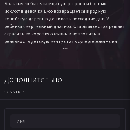
Большая любительница супергероев и боевых
искусств девочка Джо возвращается в родную
кенийскую деревню доживать последние дни. У
ребёнка смертельный диагноз. Старшая сестра решает
скрасить её короткую жизнь и воплотить в
реальность детскую мечту стать супергероем - она
подговаривает знакомых, чтобы те притворялись, как
будто у Джо есть суперспособности.
Дополнительно