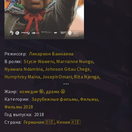
Режиссер:
Ликарион Ваинаина
В ролях:
Stycie Waweru
Marrianne Nungo
Nyawara Ndambia
Johnson Gitau Chege
Humphrey Maina
Joseph Omari
Rita Njenga
Dinah Githinji
Nellex Nderitu
Ednah Daisy
Жанр:
комедия 🤪
драма 😫
Категории:
Зарубежные фильмы
Фильмы
Фильмы 2018
Год выпуска:
2018
Страна:
Германия 🇩🇪
Кения 🇰🇪