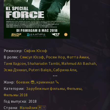
Режиссер:
Сяфик Юсоф
В ролях:
Сямсул Юсоф
Росям Нор
Фатта Амин
Таня Хадсон
Shaharudin Tambi
Mahmud Ali Bashah
Эсма Дэниал
Puteri Balqis
Сабрина Али
Ramona Zamzam
Жанр:
боевик 😎
криминал 🔪
Категории:
Зарубежные фильмы
Фильмы
Фильмы 2018
Год выпуска:
2018
Страна:
Малайзия 🇲🇾