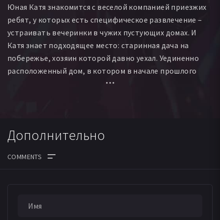
Юная Катя знакомится с веселой компанией приезжих
ребят, у которых есть специфическое развлечение –
устраивать вечеринки в чужих пустующих домах. И
Катя знает подходящее место: старинная дача на
побережье, хозяин которой давно уехал. Уединенно
расположенный дом, в котором в начале прошлого
века был спиритический салон, кажется всем
отличным вариантом. Тревожная, даже жуткая
заброшенность этого места никого не отпугивает… В
разгар вечеринки появляется тот, кого Катя никак не
Дополнительно
ожидала увидеть: таинственный хозяин дома…
Человек, которого она любила. Человек, находящийся
во власти потусторонних сил.