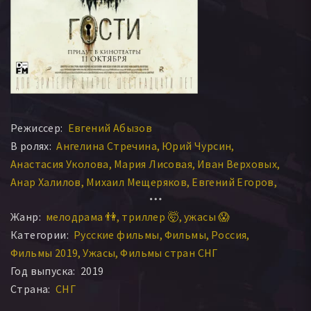
Режиссер:
Евгений Абызов
В ролях:
Ангелина Стречина
Юрий Чурсин
Анастасия Уколова
Мария Лисовая
Иван Верховых
Анар Халилов
Михаил Мещеряков
Евгений Егоров
Марина Панферова
Елисей Гайкалов
Жанр:
мелодрама 👫
триллер 🤯
ужасы 😱
Категории:
Русские фильмы
Фильмы
Россия
Фильмы 2019
Ужасы
Фильмы стран СНГ
Год выпуска:
2019
Страна:
СНГ