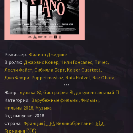
Режиссер:
Филипп Джедике
В ролях:
Джарвис Кокер
Чили Гонсалес
Пичес
Лесли Файст
Сибилла Берг
Kaiser Quartett
Джо Флори
Puppetmastaz
Raik Holzel
Raz Ohara
Рено Летэнг
Kleber Valim
Lena Buhl
Cornelius Meister
Жанр:
музыка 🎼
биография 📔
документальный 📑
Категории:
Зарубежные фильмы
Фильмы
Фильмы 2018
Музыка
Год выпуска:
2018
Страна:
Франция 🇫🇷
Великобритания 🇬🇧
Германия 🇩🇪