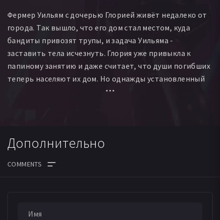
Фермер Уильям с дочерью Глорией живёт недалеко от
города. Так вышло, что его дом стал местом, куда
бандиты привозят трупы, и задача Уильяма -
заставить тела исчезнуть. Глория уже привыкла к
папиному занятию и даже считает, что души погибших
теперь населяют их дом. Но однажды установленный
порядок нарушается неожиданным событием - одна из
привезённых на утилизацию оказывается ещё живой.
Дополнительно