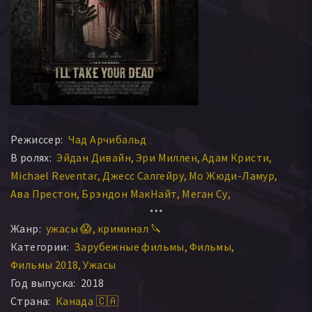
Режиссер:
Чад Арчибальд
В ролях:
Эйдан Дивайн
Эри Миллен
Адам Кристи
Michael Reventar
Джесс Салгейру
Мо Жюди-Ламур
Ава Престон
Брэндон МакНайт
Меган Су
Pastel Supernova
Майкл Ревентан
Жанр:
ужасы 😱
криминал 🔪
Раффаэль Бреретон
Tavaree Daniel-Simms
Категории:
Зарубежные фильмы
Фильмы
Тавари Дэниэл-Симмс
Фильмы 2018
Ужасы
Год выпуска:
2018
Страна:
Канада 🇨🇦