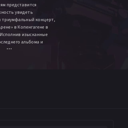
лям представится
жность увидеть
 триумфальный концерт,
Арене» в Копенгагене в
. Исполнив изысканные
оследнего альбома и
 ранних лет, коллектив
е у преданных поклонников
тиков.