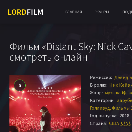
LORD
FILM
ГЛАВНАЯ
ЖАНРЫ
ПОД
Фильм «Distant Sky: Nick C
смотреть онлайн
Режиссер:
Дэвид 
В ролях:
Ник Кейв 
0
Жанр:
музыка 🎼
к
Категории:
Заруб
Голливуд
Фильмы 
Год выпуска:
2018
Страна:
США 🇺🇸