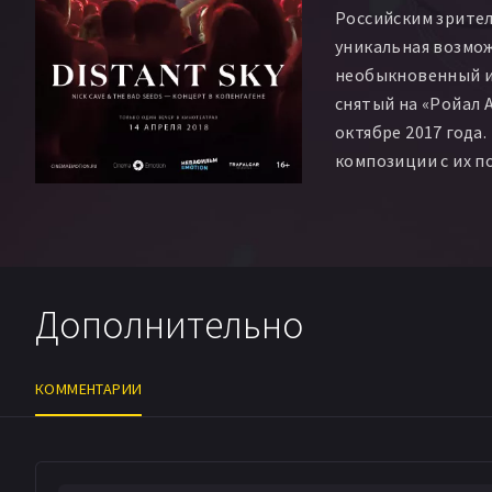
Российским зрите
уникальная возмо
необыкновенный и
снятый на «Ройал 
октябре 2017 года
композиции с их п
легендарные треки
вызвал восхищени
и музыкальных кри
Дополнительно
КОММЕНТАРИИ