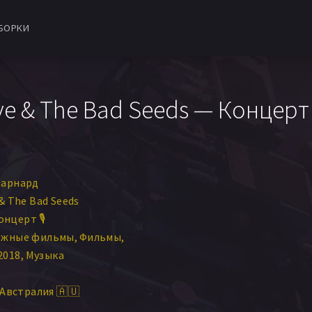
БОРКИ
ave & The Bad Seeds — Концерт
Барнард
& The Bad Seeds
онцерт 🎙
ежные фильмы
Фильмы
2018
Музыка
Австралия 🇦🇺